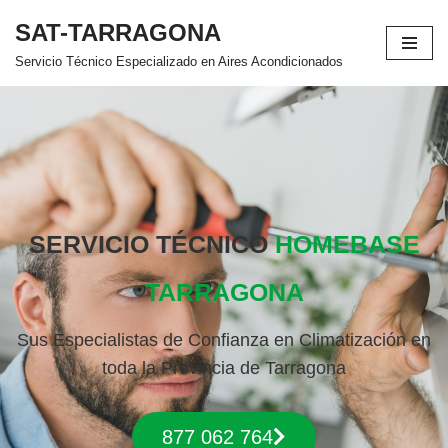
SAT-TARRAGONA
Saltar
Servicio Técnico Especializado en Aires Acondicionados
al
contenido
SERVICIO TÉCNICO
HOMEBASE
TARRAGONA
Sus Especialistas de Confianza en Climatización en
toda la Provincia de Tarragona
877 062 764