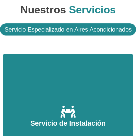
Nuestros
Servicios
Servicio Especializado en Aires Acondicionados
Realice la instalación de su equipo de Aire
Acondicionado a un precio económico con nuestro
Servicio de Instalación
servicio técnico de Aires Acondicionados en
Tarragona, nosotros nos encargaremos