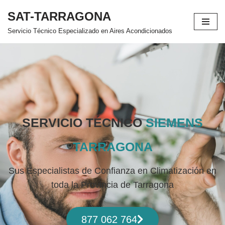
SAT-TARRAGONA
Saltar
Servicio Técnico Especializado en Aires Acondicionados
al
contenido
SERVICIO TÉCNICO
SIEMENS
TARRAGONA
Sus Especialistas de Confianza en Climatización en
toda la Provincia de Tarragona
877 062 764